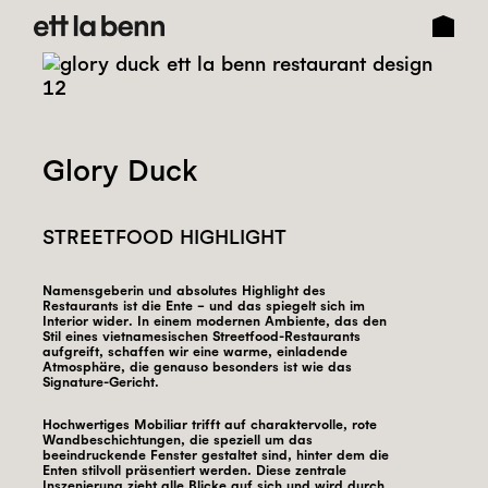
Glory Duck
STREETFOOD HIGHLIGHT
Namensgeberin und absolutes Highlight des
Restaurants ist die Ente – und das spiegelt sich im
Interior wider. In einem modernen Ambiente, das den
Stil eines vietnamesischen Streetfood-Restaurants
aufgreift, schaffen wir eine warme, einladende
Atmosphäre, die genauso besonders ist wie das
Signature-Gericht.
Hochwertiges Mobiliar trifft auf charaktervolle, rote
Wandbeschichtungen, die speziell um das
beeindruckende Fenster gestaltet sind, hinter dem die
Enten stilvoll präsentiert werden. Diese zentrale
Inszenierung zieht alle Blicke auf sich und wird durch