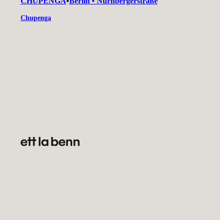
CHUPENGA
•
Berlin • Nürnbergerstraße
Chupenga