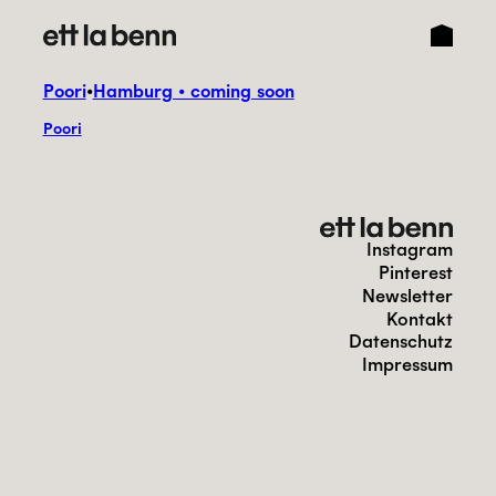
Direkt
zum
Inhalt
wechseln
Poori
•
Hamburg • coming soon
Poori
Instagram
Pinterest
Newsletter
Kontakt
Datenschutz
Impressum