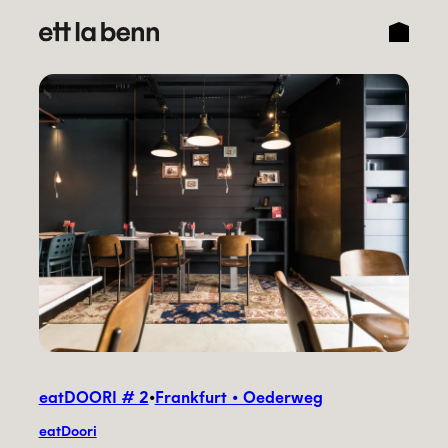
Direkt
zum
Inhalt
wechseln
eatDOORI # 2
•
Frankfurt • Oederweg
eatDoori