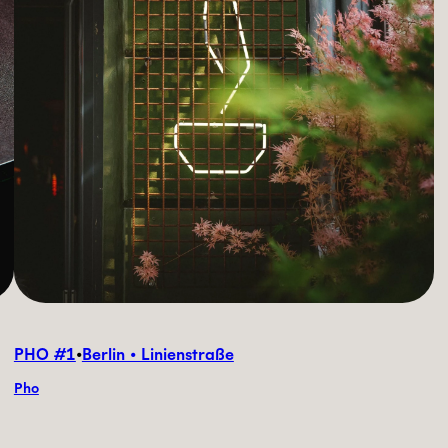
PHO #1
•
Berlin • Linienstraße
Pho