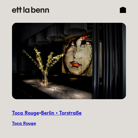
Direkt
zum
Inhalt
wechseln
Toca Rouge
•
Berlin • Torstraße
Toca Rouge